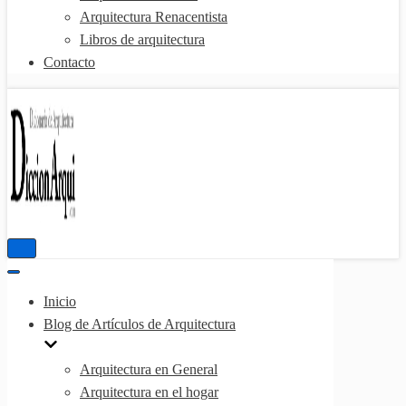
Arquitectura Renacentista
Libros de arquitectura
Contacto
Menú
de
Menú
navegación
de
Inicio
navegación
Blog de Artículos de Arquitectura
Arquitectura en General
Arquitectura en el hogar