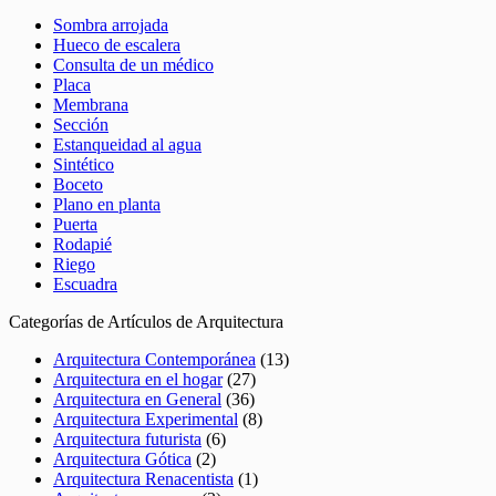
Sombra arrojada
Hueco de escalera
Consulta de un médico
Placa
Membrana
Sección
Estanqueidad al agua
Sintético
Boceto
Plano en planta
Puerta
Rodapié
Riego
Escuadra
Categorías de Artículos de Arquitectura
Arquitectura Contemporánea
(13)
Arquitectura en el hogar
(27)
Arquitectura en General
(36)
Arquitectura Experimental
(8)
Arquitectura futurista
(6)
Arquitectura Gótica
(2)
Arquitectura Renacentista
(1)