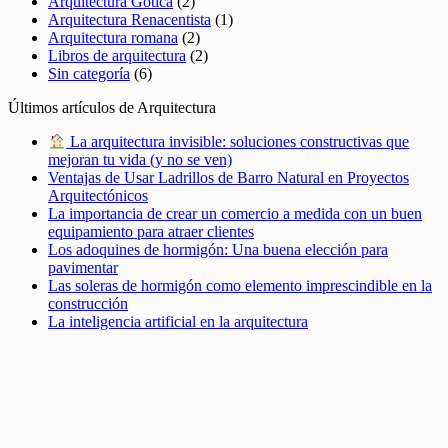
Arquitectura Gótica
(2)
Arquitectura Renacentista
(1)
Arquitectura romana
(2)
Libros de arquitectura
(2)
Sin categoría
(6)
Últimos artículos de Arquitectura
La arquitectura invisible: soluciones constructivas que
mejoran tu vida (y no se ven)
Ventajas de Usar Ladrillos de Barro Natural en Proyectos
Arquitectónicos
La importancia de crear un comercio a medida con un buen
equipamiento para atraer clientes
Los adoquines de hormigón: Una buena elección para
pavimentar
Las soleras de hormigón como elemento imprescindible en la
construcción
La inteligencia artificial en la arquitectura