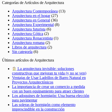
Categorías de Artículos de Arquitectura
Arquitectura Contemporánea
(13)
Arquitectura en el hogar
(27)
Arquitectura en General
(36)
Arquitectura Experimental
(8)
Arquitectura futurista
(6)
Arquitectura Gótica
(2)
Arquitectura Renacentista
(1)
Arquitectura romana
(2)
Libros de arquitectura
(2)
Sin categoría
(6)
Últimos artículos de Arquitectura
La arquitectura invisible: soluciones
constructivas que mejoran tu vida (y no se ven)
Ventajas de Usar Ladrillos de Barro Natural en
Proyectos Arquitectónicos
La importancia de crear un comercio a medida
con un buen equipamiento para atraer clientes
Los adoquines de hormigón: Una buena elección
para pavimentar
Las soleras de hormigón como elemento
imprescindible en la construcción