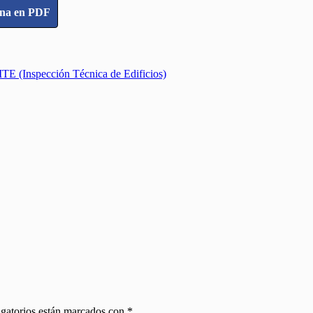
ina en PDF
a ITE (Inspección Técnica de Edificios)
gatorios están marcados con
*