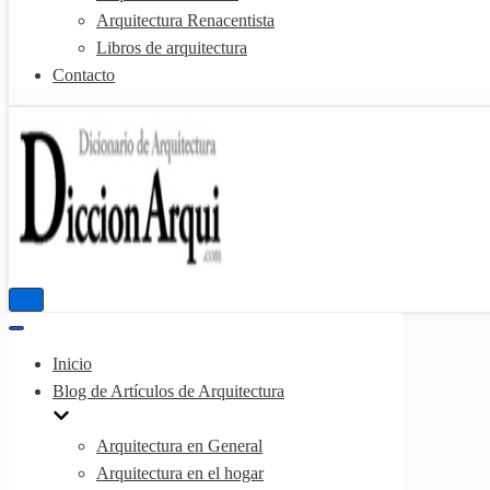
Arquitectura Renacentista
Libros de arquitectura
Contacto
Menú
de
Menú
navegación
de
Inicio
navegación
Blog de Artículos de Arquitectura
Arquitectura en General
Arquitectura en el hogar