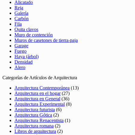
Alicatado
Reja
Galería
Carbón
Fila
Quita clavos
Muro de contención
Muros de casetones de tierra-paja
Garage
Fuego
Haya (árbol)
Densidad
Alero
Categorías de Artículos de Arquitectura
Arquitectura Contemporánea
(13)
Arquitectura en el hogar
(27)
Arquitectura en General
(36)
Arquitectura Experimental
(8)
Arquitectura futurista
(6)
Arquitectura Gótica
(2)
Arquitectura Renacentista
(1)
Arquitectura romana
(2)
Libros de arquitectura
(2)