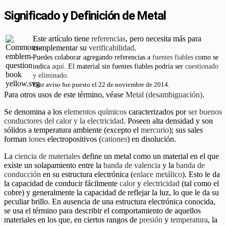
Significado y Definición de Metal
Este artículo tiene
referencias
, pero necesita más para
complementar su
verificabilidad
.
Puedes colaborar agregando referencias a
fuentes fiables
como se
indica
aquí
. El material sin fuentes fiables podría ser
cuestionado
y eliminado
.
Este aviso fue puesto el 22 de noviembre de 2014.
Para otros usos de este término, véase
Metal (desambiguación)
.
Se denomina a los
elementos químicos
caracterizados por
ser buenos
conductores del calor
y la electricidad
. Poseen alta densidad y son
sólidos a temperatura ambiente (excepto el
mercurio
); sus sales
forman
iones
electropositivos (
cationes
) en disolución.
La
ciencia de materiales
define un metal como un material en el que
existe un solapamiento entre la
banda de valencia
y la
banda de
conducción
en su estructura electrónica (
enlace metálico
). Esto le da
la capacidad de conducir fácilmente
calor
y
electricidad
(tal como el
cobre) y generalmente la capacidad de reflejar la luz, lo que le da su
peculiar brillo. En ausencia de una estructura electrónica conocida,
se usa el término para describir el comportamiento de aquellos
materiales en los que, en ciertos rangos de
presión
y
temperatura
, la