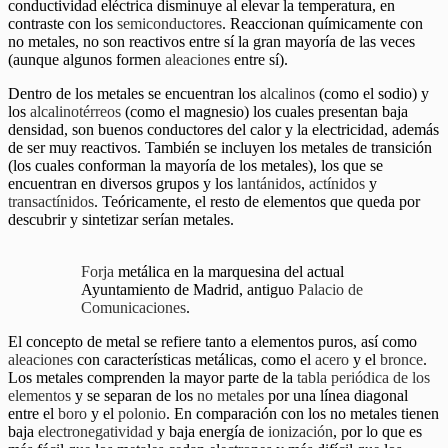
conductividad eléctrica disminuye al elevar la temperatura, en
contraste con los
semiconductores
. Reaccionan químicamente con
no metales, no son reactivos entre sí la gran mayoría de las veces
(aunque algunos formen
aleaciones
entre sí).
Dentro de los metales se encuentran los
alcalinos
(como el sodio) y
los
alcalinotérreos
(como el magnesio) los cuales presentan baja
densidad, son buenos conductores del calor y la electricidad, además
de ser muy reactivos. También se incluyen los metales de transición
(los cuales conforman la mayoría de los metales), los que se
encuentran en diversos grupos y los
lantánidos
,
actínidos
y
transactínidos
. Teóricamente, el resto de elementos que queda por
descubrir y sintetizar serían metales.
Forja
metálica en la marquesina del actual
Ayuntamiento de Madrid, antiguo
Palacio de
Comunicaciones
.
El concepto de metal se refiere tanto a elementos puros, así como
aleaciones
con características metálicas, como el
acero
y el
bronce
.
Los metales comprenden la mayor parte de la
tabla periódica de los
elementos
y se separan de los
no metales
por una línea diagonal
entre el
boro
y el
polonio
. En comparación con los no metales tienen
baja
electronegatividad
y baja energía de
ionización
, por lo que es