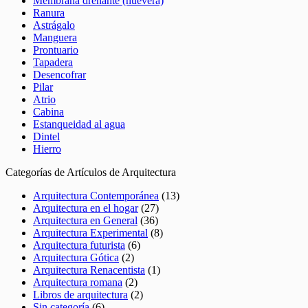
Membrana drenante (huevera)
Ranura
Astrágalo
Manguera
Prontuario
Tapadera
Desencofrar
Pilar
Atrio
Cabina
Estanqueidad al agua
Dintel
Hierro
Categorías de Artículos de Arquitectura
Arquitectura Contemporánea
(13)
Arquitectura en el hogar
(27)
Arquitectura en General
(36)
Arquitectura Experimental
(8)
Arquitectura futurista
(6)
Arquitectura Gótica
(2)
Arquitectura Renacentista
(1)
Arquitectura romana
(2)
Libros de arquitectura
(2)
Sin categoría
(6)