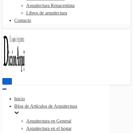
Arquitectura Renacentista
Libros de arquitectura
Contacto
Menú
de
Menú
navegación
de
Inicio
navegación
Blog de Artículos de Arquitectura
Arquitectura en General
Arquitectura en el hogar