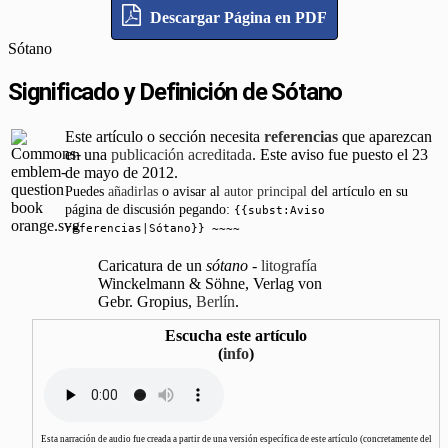
Descargar Página en PDF
Sótano
Significado y Definición de Sótano
Este artículo o sección necesita
referencias
que aparezcan
en una
publicación acreditada
. Este aviso fue puesto el 23
de mayo de 2012.
Puedes
añadirlas
o avisar al
autor principal
del artículo en su
página de discusión pegando:
{{subst:Aviso
referencias|Sótano}} ~~~~
Caricatura de un
sótano
-
litografía
Winckelmann & Söhne, Verlag von
Gebr. Gropius,
Berlín
.
Escucha este artículo
(
info
)
Esta narración de audio fue creada a partir de una versión específica de este artículo (concretamente del