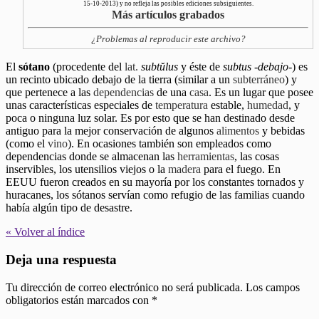
15-10-2013) y no refleja las posibles ediciones subsiguientes.
Más artículos grabados
¿Problemas al reproducir este archivo?
El
sótano
(procedente del
lat.
subtŭlus
y éste de
subtus
-
debajo
-) es
un recinto ubicado debajo de la tierra (similar a un
subterráneo
) y
que pertenece a las
dependencias
de una
casa
. Es un lugar que posee
unas características especiales de
temperatura
estable,
humedad
, y
poca o ninguna luz solar. Es por esto que se han destinado desde
antiguo para la mejor conservación de algunos
alimentos
y bebidas
(como el
vino
). En ocasiones también son empleados como
dependencias donde se almacenan las
herramientas
, las cosas
inservibles, los utensilios viejos o la
madera
para el fuego. En
EEUU fueron creados en su mayoría por los constantes tornados y
huracanes, los sótanos servían como refugio de las familias cuando
había algún tipo de desastre.
« Volver al índice
Deja una respuesta
Tu dirección de correo electrónico no será publicada.
Los campos
obligatorios están marcados con
*