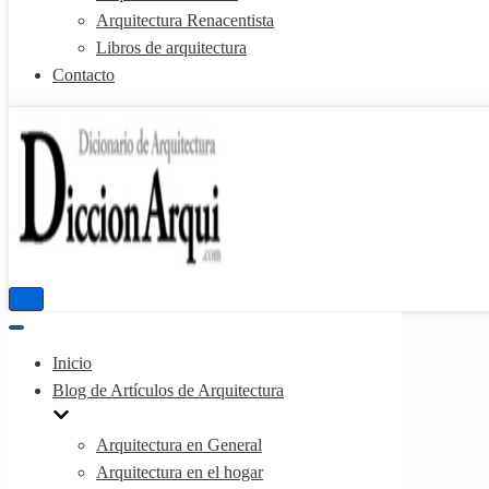
Arquitectura Renacentista
Libros de arquitectura
Contacto
Menú
de
Menú
navegación
de
Inicio
navegación
Blog de Artículos de Arquitectura
Arquitectura en General
Arquitectura en el hogar