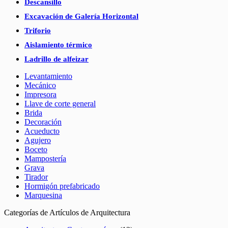
Descansillo
Excavación de Galería Horizontal
Triforio
Aislamiento térmico
Ladrillo de alfeizar
Levantamiento
Mecánico
Impresora
Llave de corte general
Brida
Decoración
Acueducto
Agujero
Boceto
Mampostería
Grava
Tirador
Hormigón prefabricado
Marquesina
Categorías de Artículos de Arquitectura