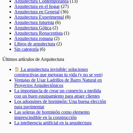
Arquitectura Contemporánea
(13)
Arquitectura en el hogar
(27)
Arquitectura en General
(36)
Arquitectura Experimental
(8)
Arquitectura futurista
(6)
Arquitectura Gótica
(2)
Arquitectura Renacentista
(1)
Arquitectura romana
(2)
Libros de arquitectura
(2)
Sin categoría
(6)
Últimos artículos de Arquitectura
La arquitectura invisible: soluciones
constructivas que mejoran tu vida (y no se ven)
Ventajas de Usar Ladrillos de Barro Natural en
Proyectos Arquitectónicos
La importancia de crear un comercio a medida
con un buen equipamiento para atraer clientes
Los adoquines de hormigón: Una buena elección
para pavimentar
Las soleras de hormigón como elemento
imprescindible en la construcción
La inteligencia artificial en la arquitectura