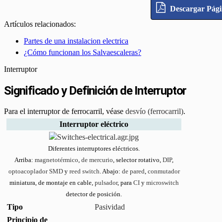
Descargar Pág
Artículos relacionados:
Partes de una instalacion electrica
¿Cómo funcionan los Salvaescaleras?
Interruptor
Significado y Definición de Interruptor
Para el interruptor de ferrocarril, véase
desvío (ferrocarril)
.
Interruptor eléctrico
Diferentes interruptores eléctricos.
Arriba:
magnetotérmico
,
de mercurio
, selector rotativo,
DIP
,
optoacoplador
SMD
y
reed switch
. Abajo:
de pared
,
conmutador
miniatura, de montaje en cable,
pulsador
, para
CI
y
microswitch
detector de posición.
Tipo
Pasividad
Principio de