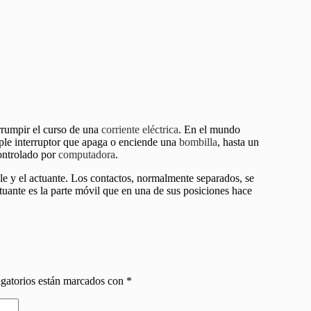
errumpir el curso de una
corriente eléctrica
. En el mundo
ple interruptor que apaga o enciende una
bombilla
, hasta un
controlado por
computadora
.
e y el actuante. Los contactos, normalmente separados, se
ctuante es la parte móvil que en una de sus posiciones hace
gatorios están marcados con
*