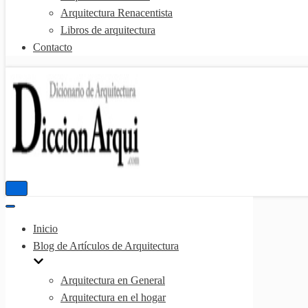
Arquitectura Renacentista
Libros de arquitectura
Contacto
Menú
de
Menú
navegación
de
Inicio
navegación
Blog de Artículos de Arquitectura
Arquitectura en General
Arquitectura en el hogar