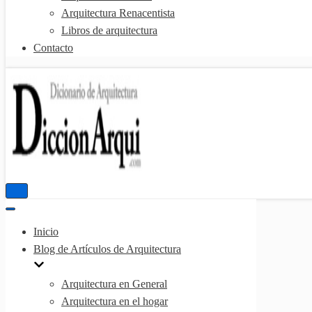
Arquitectura Renacentista
Libros de arquitectura
Contacto
Menú
de
Menú
navegación
de
Inicio
navegación
Blog de Artículos de Arquitectura
Arquitectura en General
Arquitectura en el hogar