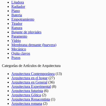
Lijadora
Radiador
Plano
Bateria
Empotramiento
Tirador
Ranura
Bajante de pluviales
Paramento
Vidrio
Membrana drenante (huevera)
Mecánico
Quita clavos
Pozos
Categorías de Artículos de Arquitectura
Arquitectura Contemporánea
(13)
Arquitectura en el hogar
(27)
Arquitectura en General
(36)
Arquitectura Experimental
(8)
Arquitectura futurista
(6)
Arquitectura Gótica
(2)
Arquitectura Renacentista
(1)
Arquitectura romana
(2)