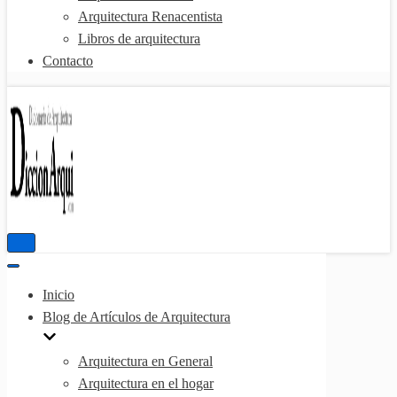
Arquitectura Renacentista
Libros de arquitectura
Contacto
Menú
de
Menú
navegación
de
Inicio
navegación
Blog de Artículos de Arquitectura
Arquitectura en General
Arquitectura en el hogar