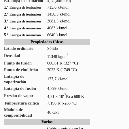
Estado(s) de oxidación
4
,
2
(
anfótero
)
1.ª
715,6
kJ/mol
Energía de ionización
2.ª
1450,5 kJ/mol
Energía de ionización
3.ª
3081,5 kJ/mol
Energía de ionización
4.ª
4083 kJ/mol
Energía de ionización
5.ª
6640 kJ/mol
Energía de ionización
Propiedades físicas
Estado ordinario
Sólido
Densidad
3
11340
kg/m
Punto de fusión
600,61 K (327 °C)
Punto de ebullición
2022 K (1749 °C)
Entalpía de
177,7
kJ/mol
vaporización
Entalpía de fusión
4,799
kJ/mol
Presión de vapor
-7
4,21 × 10
Pa
a 600 K
Temperatura crítica
7,196 K (-266 °C)
Módulo de
46 GPa
compresibilidad
Varios
Cúbica centrada en las