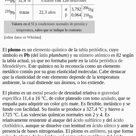
52,4 %
Estable
con 126
neutrones
Pb
206
α
3,792
Hg
210
trazas
22,3
años
Pb
β
0,064
210
Bi
Valores en el
SI
y
condiciones normales de presión y
temperatura
, salvo que se indique lo contrario.
[
editar datos en Wikidata
]
El
plomo
es un
elemento químico
de la
tabla periódica
, cuyo
símbolo es
Pb
(del
latín
plumbum
) y su
número atómico
es 82 según
la tabla actual, ya que no formaba parte en la
tabla periódica de
Mendeléyev
. Este químico no lo reconocía como un elemento
metálico común por su gran elasticidad molecular. Cabe destacar
que la elasticidad de este elemento depende de la temperatura
ambiente, la cual distiende sus átomos, o los extiende.
El plomo es un
metal pesado
de densidad relativa o
gravedad
específica
11,4 a 16 °C, de color plateado con tono
azulado
, que se
empaña para adquirir un color
gris
mate. Es flexible, inelástico y se
funde con facilidad. Su fusión se produce a 327,4 °C y hierve a
1725 °C. Las valencias químicas normales son 2 y 4. Es
relativamente resistente al ataque del
ácido sulfúrico
y del
ácido
clorhídrico
, aunque se disuelve con lentitud en
ácido nítrico
y ante la
presencia de bases nitrogenadas. El plomo es
anfótero
, ya que forma