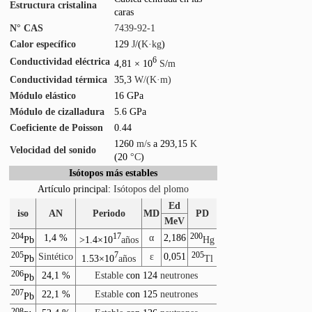
Estructura cristalina
caras
N° CAS
7439-92-1
Calor específico
129
J
/(
K
·
kg
)
Conductividad eléctrica
6
4,81 × 10
S
/
m
Conductividad térmica
35,3
W/(K·m)
Módulo elástico
16 GPa
Módulo de cizalladura
5.6 GPa
Coeficiente de Poisson
0.44
1260
m/s
a 293,15
K
Velocidad del sonido
(20
°C
)
Isótopos más estables
Artículo principal:
Isótopos del plomo
Ed
iso
AN
Periodo
MD
PD
MeV
204
1,4 %
17
α
2,186
200
Pb
>1.4×10
años
Hg
205
Sintético
7
ε
0,051
205
Pb
1.53×10
años
Tl
206
24,1 %
Estable
con 124
neutrones
Pb
207
22,1 %
Estable
con 125
neutrones
Pb
208