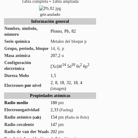
Tabla completa
•
Tabla ampliada
gris azulado
Información general
Nombre
,
símbolo
,
Plomo, Pb, 82
número
Serie química
Metales del bloque p
Grupo
,
período
,
bloque
14
,
6
,
p
Masa atómica
207,2
u
Configuración
14
10
2
2
[
Xe
]4
f
5
d
6
s
6
p
electrónica
Dureza Mohs
1,5
2, 8, 18, 32, 18, 4
Electrones
por
nivel
(
imagen
)
Propiedades atómicas
Radio medio
180
pm
Electronegatividad
2,33
(
Pauling
)
Radio atómico
154
pm
(calc)
(
Radio de Bohr
)
Radio covalente
147
pm
Radio de van der Waals
202
pm