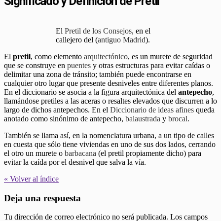
Significado y Definición de Pretil
El
Pretil de los Consejos
, en el
callejero del (
antiguo Madrid
).
El
pretil
, como elemento
arquitectónico
, es un murete de seguridad
que se construye en
puentes
y otras estructuras para evitar caídas o
delimitar una zona de tránsito; también puede encontrarse en
cualquier otro lugar que presente desniveles entre diferentes planos.
En el diccionario se asocia a la figura arquitectónica del
antepecho
,
llamándose pretiles a las aceras o resaltes elevados que discurren a lo
largo de dichos antepechos. En el
Diccionario de ideas afines
queda
anotado como sinónimo de antepecho,
balaustrada
y
brocal
.
También se llama así, en la nomenclatura urbana, a un tipo de calles
en cuesta que sólo tiene viviendas en uno de sus dos lados, cerrando
el otro un murete o
barbacana
(el pretil propiamente dicho) para
evitar la caída por el desnivel que salva la vía.
« Volver al índice
Deja una respuesta
Tu dirección de correo electrónico no será publicada.
Los campos