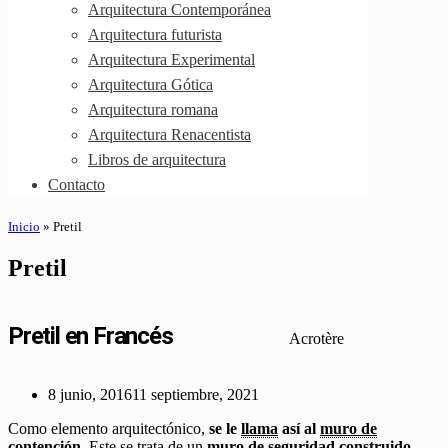
Arquitectura Contemporánea
Arquitectura futurista
Arquitectura Experimental
Arquitectura Gótica
Arquitectura romana
Arquitectura Renacentista
Libros de arquitectura
Contacto
Inicio
»
Pretil
Pretil
Pretil en Francés
Acrotère
8 junio, 2016
11 septiembre, 2021
Como elemento arquitectónico,
se le
llama
así al
muro de
contención
. Este se trata de un
muro
de seguridad construido