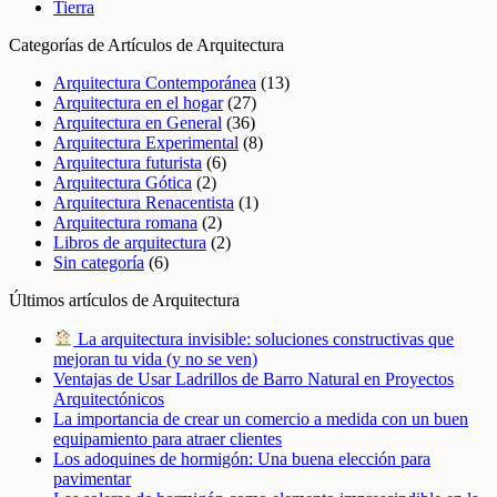
Tierra
Categorías de Artículos de Arquitectura
Arquitectura Contemporánea
(13)
Arquitectura en el hogar
(27)
Arquitectura en General
(36)
Arquitectura Experimental
(8)
Arquitectura futurista
(6)
Arquitectura Gótica
(2)
Arquitectura Renacentista
(1)
Arquitectura romana
(2)
Libros de arquitectura
(2)
Sin categoría
(6)
Últimos artículos de Arquitectura
La arquitectura invisible: soluciones constructivas que
mejoran tu vida (y no se ven)
Ventajas de Usar Ladrillos de Barro Natural en Proyectos
Arquitectónicos
La importancia de crear un comercio a medida con un buen
equipamiento para atraer clientes
Los adoquines de hormigón: Una buena elección para
pavimentar