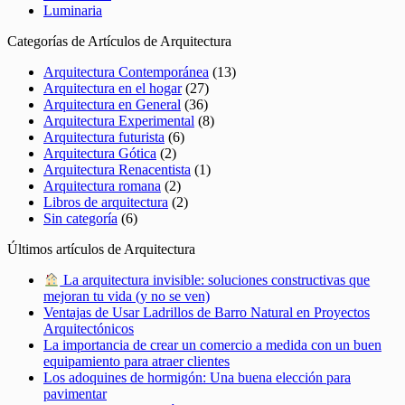
Luminaria
Categorías de Artículos de Arquitectura
Arquitectura Contemporánea
(13)
Arquitectura en el hogar
(27)
Arquitectura en General
(36)
Arquitectura Experimental
(8)
Arquitectura futurista
(6)
Arquitectura Gótica
(2)
Arquitectura Renacentista
(1)
Arquitectura romana
(2)
Libros de arquitectura
(2)
Sin categoría
(6)
Últimos artículos de Arquitectura
La arquitectura invisible: soluciones constructivas que
mejoran tu vida (y no se ven)
Ventajas de Usar Ladrillos de Barro Natural en Proyectos
Arquitectónicos
La importancia de crear un comercio a medida con un buen
equipamiento para atraer clientes
Los adoquines de hormigón: Una buena elección para
pavimentar