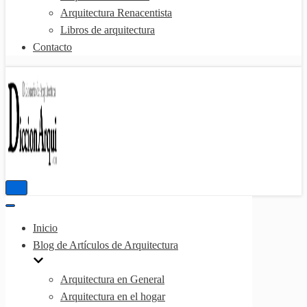
Arquitectura Renacentista
Libros de arquitectura
Contacto
Menú
de
Menú
navegación
de
Inicio
navegación
Blog de Artículos de Arquitectura
Arquitectura en General
Arquitectura en el hogar