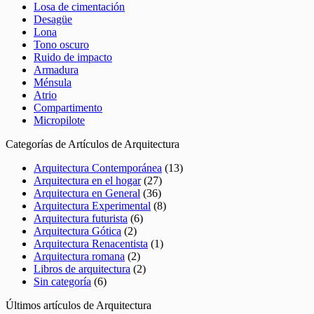
Losa de cimentación
Desagüe
Lona
Tono oscuro
Ruido de impacto
Armadura
Ménsula
Atrio
Compartimento
Micropilote
Categorías de Artículos de Arquitectura
Arquitectura Contemporánea
(13)
Arquitectura en el hogar
(27)
Arquitectura en General
(36)
Arquitectura Experimental
(8)
Arquitectura futurista
(6)
Arquitectura Gótica
(2)
Arquitectura Renacentista
(1)
Arquitectura romana
(2)
Libros de arquitectura
(2)
Sin categoría
(6)
Últimos artículos de Arquitectura