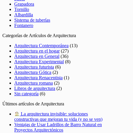
Grapadora
Tornillo
Albardilla
Sistema de tuberías
Fontanero
Categorías de Artículos de Arquitectura
Arquitectura Contemporánea
(13)
Arquitectura en el hogar
(27)
Arquitectura en General
(36)
Arquitectura Experimental
(8)
Arquitectura futurista
(6)
Arquitectura Gótica
(2)
Arquitectura Renacentista
(1)
Arquitectura romana
(2)
Libros de arquitectura
(2)
Sin categoría
(6)
Últimos artículos de Arquitectura
La arquitectura invisible: soluciones
constructivas que mejoran tu vida (y no se ven)
Ventajas de Usar Ladrillos de Barro Natural en
Proyectos Arquitectónicos