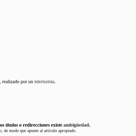
o, realizado por un
interiorista
.
s títulos o redirecciones existe
ambigüedad
.
lo, de modo que apunte al artículo apropiado.