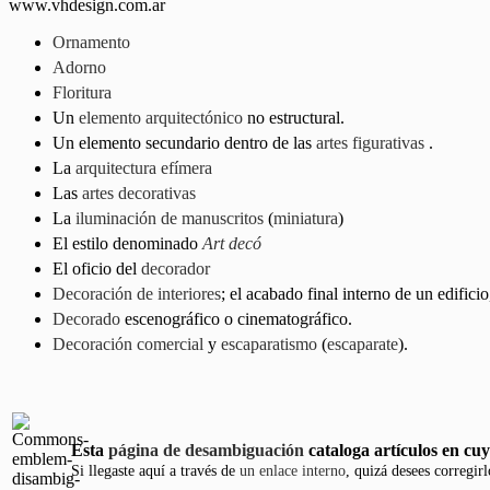
www.vhdesign.com.ar
Ornamento
Adorno
Floritura
Un
elemento arquitectónico
no estructural.
Un elemento secundario dentro de las
artes figurativas
.
La
arquitectura efímera
Las
artes decorativas
La
iluminación de manuscritos
(
miniatura
)
El estilo denominado
Art decó
El oficio del
decorador
Decoración de interiores
; el acabado final interno de un edifici
Decorado
escenográfico o cinematográfico.
Decoración comercial
y
escaparatismo
(
escaparate
).
Esta
página de desambiguación
cataloga artículos en cuyo
Si llegaste aquí a través de
un enlace interno
, quizá desees corregir