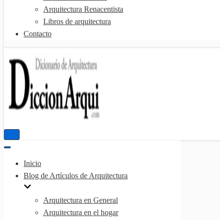
Arquitectura Renacentista
Libros de arquitectura
Contacto
Menú
de
Menú
navegación
de
Inicio
navegación
Blog de Artículos de Arquitectura
Arquitectura en General
Arquitectura en el hogar