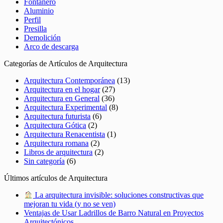
Fontanero
Aluminio
Perfil
Presilla
Demolición
Arco de descarga
Categorías de Artículos de Arquitectura
Arquitectura Contemporánea
(13)
Arquitectura en el hogar
(27)
Arquitectura en General
(36)
Arquitectura Experimental
(8)
Arquitectura futurista
(6)
Arquitectura Gótica
(2)
Arquitectura Renacentista
(1)
Arquitectura romana
(2)
Libros de arquitectura
(2)
Sin categoría
(6)
Últimos artículos de Arquitectura
La arquitectura invisible: soluciones constructivas que
mejoran tu vida (y no se ven)
Ventajas de Usar Ladrillos de Barro Natural en Proyectos
Arquitectónicos