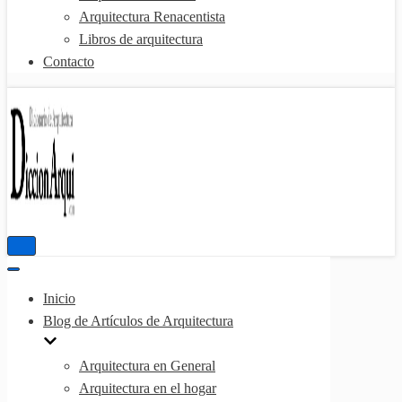
Arquitectura Renacentista
Libros de arquitectura
Contacto
Menú
de
Menú
navegación
de
Inicio
navegación
Blog de Artículos de Arquitectura
Arquitectura en General
Arquitectura en el hogar