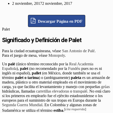
2 noviembre, 2017
2 noviembre, 2017
Descargar Página en PDF
Palet
Significado y Definición de Palet
Para la ciudad ecuatoguineana, véase
San Antonio de Palé
.
Para el juego de mesa, véase
Monopoly
.
Un
palé
(único término reconocido por la
Real Academia
Española
),​
palet
(no recomendado por la
Fundéu
pues no es ni
inglés ni español), ​
pallet
(en México, donde también se usa el
término
palet o tarima
) o (ambiguamente)
paleta
es un armazón de
madera, plástico u otro material empleado en el movimiento de
carga, ya que facilita el levantamiento y manejo con pequeñas
grúas
hidráulicas, llamadas
carretillas elevadoras
o
transpalé
. No está claro
si los primeros en emplearlo fue el ejército estadounidense o los
europeos para el suministro de sus tropas en Europa durante la
Segunda Guerra Mundial
. En Colombia y algunas zonas de
[
cita requerida
]
Sudamérica se utiliza el término
estiba
.