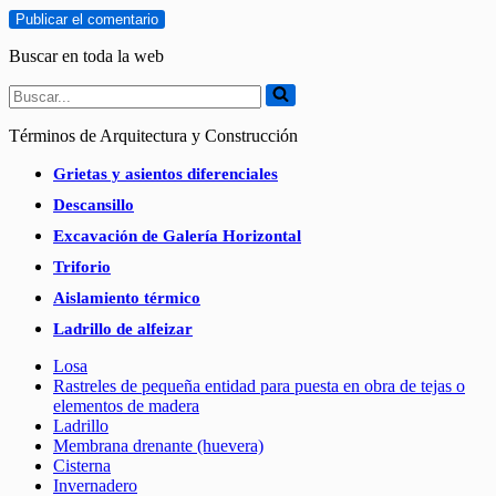
Buscar en toda la web
Buscar...
Términos de Arquitectura y Construcción
Grietas y asientos diferenciales
Descansillo
Excavación de Galería Horizontal
Triforio
Aislamiento térmico
Ladrillo de alfeizar
Losa
Rastreles de pequeña entidad para puesta en obra de tejas o
elementos de madera
Ladrillo
Membrana drenante (huevera)
Cisterna
Invernadero