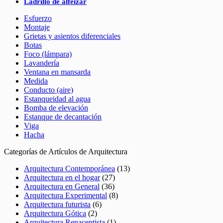
Ladrillo de alfeizar
Esfuerzo
Montaje
Grietas y asientos diferenciales
Botas
Foco (lámpara)
Lavandería
Ventana en mansarda
Medida
Conducto (aire)
Estanqueidad al agua
Bomba de elevación
Estanque de decantación
Viga
Hacha
Categorías de Artículos de Arquitectura
Arquitectura Contemporánea
(13)
Arquitectura en el hogar
(27)
Arquitectura en General
(36)
Arquitectura Experimental
(8)
Arquitectura futurista
(6)
Arquitectura Gótica
(2)
Arquitectura Renacentista
(1)