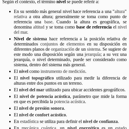
Según el contexto, el término
nivel
se puede referir a:
En su sentido más general nivel hace referencia a una "
altura
"
relativa
a otra altura; generalmente se toma como punto de
referencia una
base
. Cuando la altura es geográfica, se
denomina
altitud
y se toma como
base de referencia
el
nivel
del mar
.
Nivel de
sistema
hace referencia a la posición relativa de
determinados
conjuntos
de
elementos
en su disposición en
diferentes planos de
organización
de un
sistema
. Se sugiere de
este modo una disposición según una
jerarquía
; a su vez una
jerarquía, o nivel determinado, puede ser considerado como
sistema, dentro del sistema más general.
El
nivel
como
instrumento de medición
.
El
nivel topográfico
utilizado para medir la diferencia de
alturas entre dos puntos en un terreno.
El
nivel del mar
utilizado para ubicar accidentes geográficos.
El
nivel de potencia acústica
, parámetro que mide la forma
en que es percibida la
potencia acústica
.
El
nivel de presión sonora
.
El
nivel de confort acústico
.
En
estadística
se utiliza para definir el
nivel de confianza
.
En
mecánica cuántica
, un
nivel energético
es un
estado