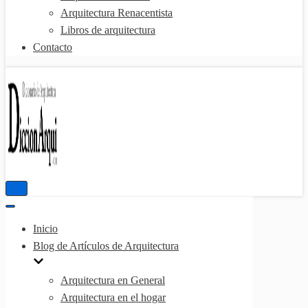
Arquitectura Renacentista
Libros de arquitectura
Contacto
Menú
de
Menú
navegación
de
Inicio
navegación
Blog de Artículos de Arquitectura
Arquitectura en General
Arquitectura en el hogar