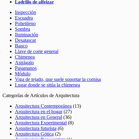
Ladrillo de alfeizar
Inspección
Escuadra
Polietileno
Sombra
Iluminación
Desatascar
Banco
Llave de corte general
Chimenea
Astrágalo
Pasamanos
Módulo
Viga de tejado, que suele soportar la cornisa
Lugar donde se sitúa la chimenea
Categorías de Artículos de Arquitectura
Arquitectura Contemporánea
(13)
Arquitectura en el hogar
(27)
Arquitectura en General
(36)
Arquitectura Experimental
(8)
Arquitectura futurista
(6)
Arquitectura Gótica
(2)