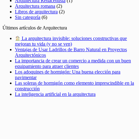
Arquitectura Renacentista
(1)
Arquitectura romana
(2)
Libros de arquitectura
(2)
Sin categoría
(6)
Últimos artículos de Arquitectura
La arquitectura invisible: soluciones constructivas que
mejoran tu vida (y no se ven)
Ventajas de Usar Ladrillos de Barro Natural en Proyectos
Arquitectónicos
La importancia de crear un comercio a medida con un buen
equipamiento para atraer clientes
Los adoquines de hormigón: Una buena elección para
pavimentar
Las soleras de hormigón como elemento imprescindible en la
construcción
La inteligencia artificial en la arquitectura