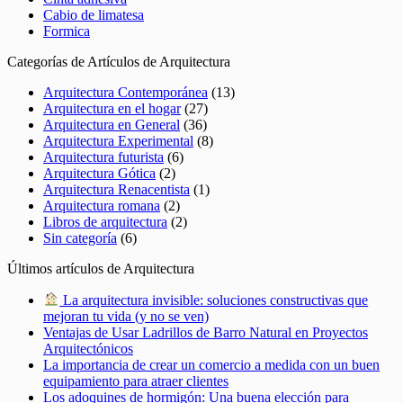
Cabio de limatesa
Formica
Categorías de Artículos de Arquitectura
Arquitectura Contemporánea
(13)
Arquitectura en el hogar
(27)
Arquitectura en General
(36)
Arquitectura Experimental
(8)
Arquitectura futurista
(6)
Arquitectura Gótica
(2)
Arquitectura Renacentista
(1)
Arquitectura romana
(2)
Libros de arquitectura
(2)
Sin categoría
(6)
Últimos artículos de Arquitectura
La arquitectura invisible: soluciones constructivas que
mejoran tu vida (y no se ven)
Ventajas de Usar Ladrillos de Barro Natural en Proyectos
Arquitectónicos
La importancia de crear un comercio a medida con un buen
equipamiento para atraer clientes
Los adoquines de hormigón: Una buena elección para