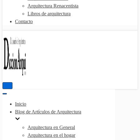
Arquitectura Renacentista
Libros de arquitectura
Contacto
Menú
de
Menú
navegación
de
Inicio
navegación
Blog de Artículos de Arquitectura
Arquitectura en General
Arquitectura en el hogar