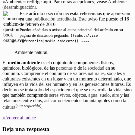
«Ambiente» redirige aquí. Para otras acepciones, véase
Ambiente
(desambiguación)
.
Este artículo o sección necesita
referencias
que aparezcan
en una
publicación acreditada
. Este aviso fue puesto el 16
de febrero de 2016.
Puedes
añadirlas
o avisar al
autor principal
del artículo en su
página de discusión pegando:
{{subst:Aviso
referencias|Medio ambiente}} ~~~~
Ambiente natural.
El
medio ambiente
es el conjunto de componentes físicos,
químicos, biológicos, de las
personas
o de la
sociedad
en su
conjunto. Comprende el conjunto de valores
naturales
, sociales y
culturales existentes en un lugar y en un momento determinado, que
influyen en la vida del ser humano y en las generaciones futuras. Es
decir, no se trata solo del espacio en el que se desarrolla la
vida
, sino
que también comprende
seres vivos
, objetos,
agua
,
suelo
,
aire
y las
relaciones entre ellos, así como elementos tan intangibles como la
[
cita requerida
]
cultura
.
« Volver al índice
Deja una respuesta