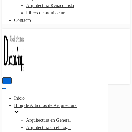
Arquitectura Renacentista
Libros de arquitectura
Contacto
Menú
de
Menú
navegación
de
Inicio
navegación
Blog de Artículos de Arquitectura
Arquitectura en General
Arquitectura en el hogar