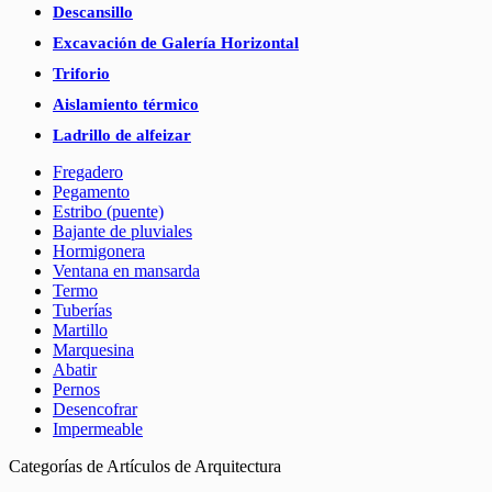
Descansillo
Excavación de Galería Horizontal
Triforio
Aislamiento térmico
Ladrillo de alfeizar
Fregadero
Pegamento
Estribo (puente)
Bajante de pluviales
Hormigonera
Ventana en mansarda
Termo
Tuberías
Martillo
Marquesina
Abatir
Pernos
Desencofrar
Impermeable
Categorías de Artículos de Arquitectura