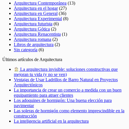
Arquitectura Contemporánea
(13)
Arquitectura en el hogar
(27)
Arquitectura en General
(36)
Arquitectura Experimental
(8)
Arquitectura futurista
(6)
Arquitectura Gótica
(2)
Arquitectura Renacentista
(1)
Arquitectura romana
(2)
Libros de arquitectura
(2)
Sin categoría
(6)
Últimos artículos de Arquitectura
La arquitectura invisible: soluciones constructivas que
mejoran tu vida (y no se ven)
Ventajas de Usar Ladrillos de Barro Natural en Proyectos
Arquitectónicos
La importancia de crear un comercio a medida con un buen
equipamiento para atraer clientes
Los adoquines de hormigón: Una buena elección para
pavimentar
Las soleras de hormigón como elemento imprescindible en la
construcción
La inteligencia artificial en la arquitectura