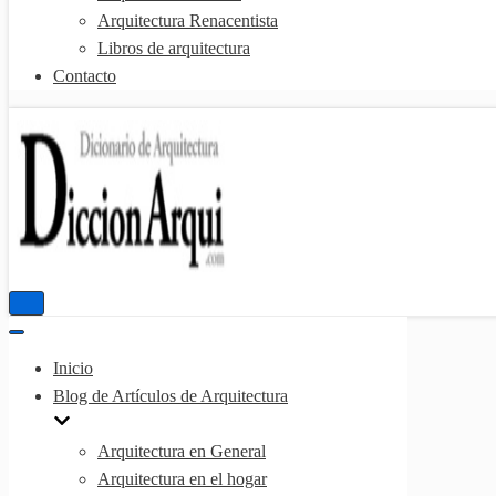
Arquitectura Renacentista
Libros de arquitectura
Contacto
Menú
de
Menú
navegación
de
Inicio
navegación
Blog de Artículos de Arquitectura
Arquitectura en General
Arquitectura en el hogar