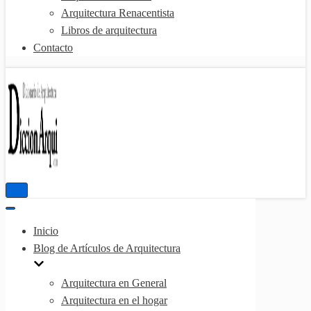
Arquitectura Renacentista
Libros de arquitectura
Contacto
Menú
de
Menú
navegación
de
Inicio
navegación
Blog de Artículos de Arquitectura
Arquitectura en General
Arquitectura en el hogar