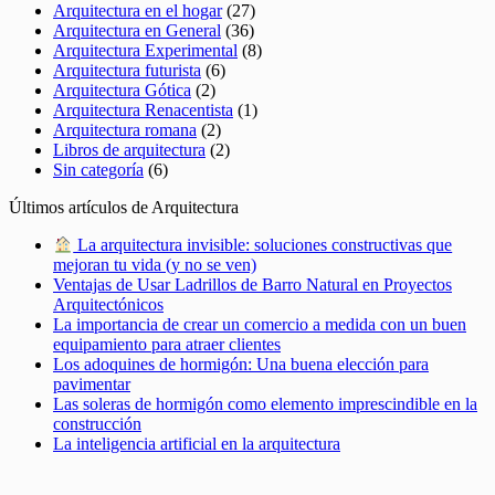
Arquitectura en el hogar
(27)
Arquitectura en General
(36)
Arquitectura Experimental
(8)
Arquitectura futurista
(6)
Arquitectura Gótica
(2)
Arquitectura Renacentista
(1)
Arquitectura romana
(2)
Libros de arquitectura
(2)
Sin categoría
(6)
Últimos artículos de Arquitectura
La arquitectura invisible: soluciones constructivas que
mejoran tu vida (y no se ven)
Ventajas de Usar Ladrillos de Barro Natural en Proyectos
Arquitectónicos
La importancia de crear un comercio a medida con un buen
equipamiento para atraer clientes
Los adoquines de hormigón: Una buena elección para
pavimentar
Las soleras de hormigón como elemento imprescindible en la
construcción
La inteligencia artificial en la arquitectura