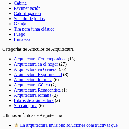
Cabina
Pavimentación
Calorifugación
Sellado de juntas
Granja
Tira para junta elástica
Fuego
Limatesa
Categorías de Artículos de Arquitectura
Arquitectura Contemporánea
(13)
Arquitectura en el hogar
(27)
Arquitectura en General
(36)
Arquitectura Experimental
(8)
Arquitectura futurista
(6)
Arquitectura Gótica
(2)
Arquitectura Renacentista
(1)
Arquitectura romana
(2)
Libros de arquitectura
(2)
Sin categoría
(6)
Últimos artículos de Arquitectura
La arquitectura invisible: soluciones constructivas que