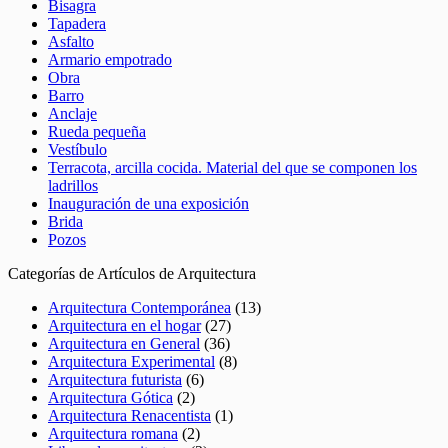
Bisagra
Tapadera
Asfalto
Armario empotrado
Obra
Barro
Anclaje
Rueda pequeña
Vestíbulo
Terracota, arcilla cocida. Material del que se componen los
ladrillos
Inauguración de una exposición
Brida
Pozos
Categorías de Artículos de Arquitectura
Arquitectura Contemporánea
(13)
Arquitectura en el hogar
(27)
Arquitectura en General
(36)
Arquitectura Experimental
(8)
Arquitectura futurista
(6)
Arquitectura Gótica
(2)
Arquitectura Renacentista
(1)
Arquitectura romana
(2)