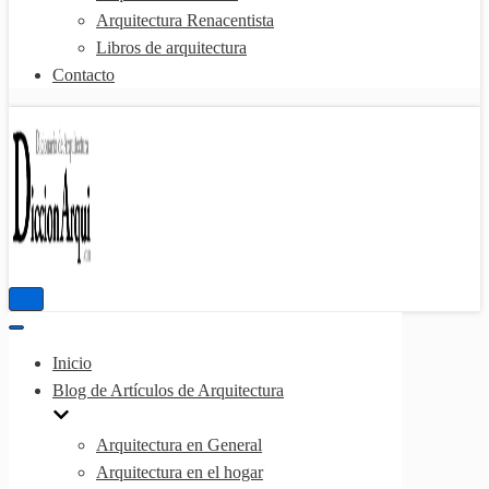
Arquitectura Renacentista
Libros de arquitectura
Contacto
Menú
de
Menú
navegación
de
Inicio
navegación
Blog de Artículos de Arquitectura
Arquitectura en General
Arquitectura en el hogar