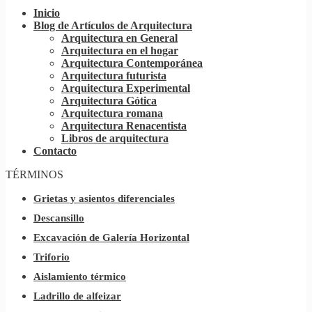
Inicio
Blog de Artículos de Arquitectura
Arquitectura en General
Arquitectura en el hogar
Arquitectura Contemporánea
Arquitectura futurista
Arquitectura Experimental
Arquitectura Gótica
Arquitectura romana
Arquitectura Renacentista
Libros de arquitectura
Contacto
TÉRMINOS
Grietas y asientos diferenciales
Descansillo
Excavación de Galería Horizontal
Triforio
Aislamiento térmico
Ladrillo de alfeizar