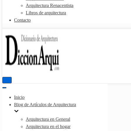
Arquitectura Renacentista
Libros de arquitectura
Contacto
Menú
de
Menú
navegación
de
Inicio
navegación
Blog de Artículos de Arquitectura
Arquitectura en General
Arquitectura en el hogar