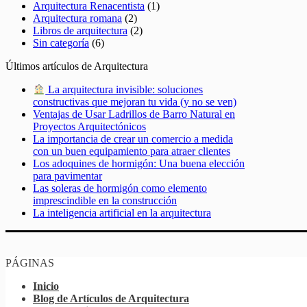
Arquitectura Renacentista
(1)
Arquitectura romana
(2)
Libros de arquitectura
(2)
Sin categoría
(6)
Últimos artículos de Arquitectura
La arquitectura invisible: soluciones
constructivas que mejoran tu vida (y no se ven)
Ventajas de Usar Ladrillos de Barro Natural en
Proyectos Arquitectónicos
La importancia de crear un comercio a medida
con un buen equipamiento para atraer clientes
Los adoquines de hormigón: Una buena elección
para pavimentar
Las soleras de hormigón como elemento
imprescindible en la construcción
La inteligencia artificial en la arquitectura
PÁGINAS
Inicio
Blog de Artículos de Arquitectura