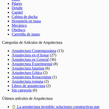
Pilares
Detalle
Capitel
Cabina de ducha
Hormigón en masa
Mecánico
Obelisco
Carretilla de mano
Categorías de Artículos de Arquitectura
Arquitectura Contemporánea
(13)
Arquitectura en el hogar
(27)
Arquitectura en General
(36)
Arquitectura Experimental
(8)
Arquitectura futurista
(6)
Arquitectura Gótica
(2)
Arquitectura Renacentista
(1)
Arquitectura romana
(2)
Libros de arquitectura
(2)
Sin categoría
(6)
Últimos artículos de Arquitectura
La arquitectura invisible: soluciones constructivas que