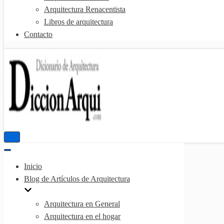
Arquitectura Renacentista
Libros de arquitectura
Contacto
Menú
de
Menú
navegación
de
Inicio
navegación
Blog de Artículos de Arquitectura
Arquitectura en General
Arquitectura en el hogar