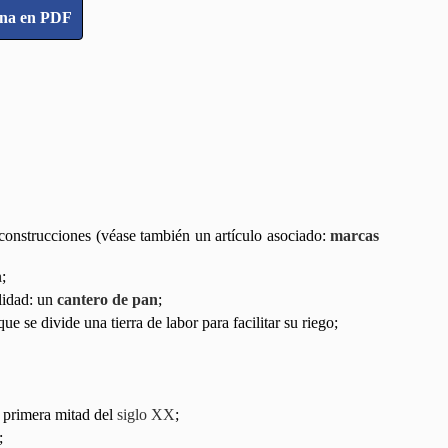
ina en PDF
as construcciones (véase también un artículo asociado:
marcas
a
;
lidad: un
cantero de pan
;
e se divide una tierra de labor para facilitar su riego;
a primera mitad del
siglo XX
;
;