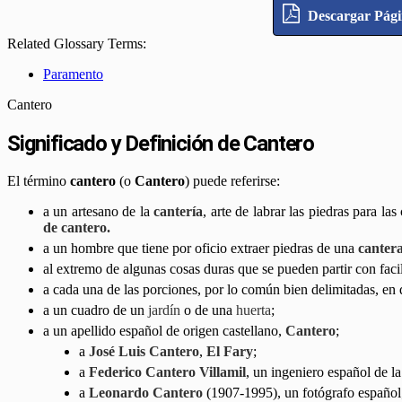
Descargar Pág
Related Glossary Terms:
Paramento
Cantero
Significado y Definición de Cantero
El término
cantero
(o
Cantero
) puede referirse:
a un artesano de la
cantería
, arte de labrar las piedras para l
de cantero.
a un hombre que tiene por oficio extraer piedras de una
canter
al extremo de algunas cosas duras que se pueden partir con faci
a cada una de las porciones, por lo común bien delimitadas, en qu
a un cuadro de un
jardín
o de una
huerta
;
a un apellido español de origen castellano,
Cantero
;
a
José Luis Cantero
,
El Fary
;
a
Federico Cantero Villamil
, un ingeniero español de l
a
Leonardo Cantero
(1907-1995), un fotógrafo español