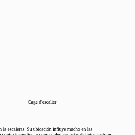
Cage d'escalier
 la escaleras. Su ubicación influye mucho en las
 contra incendios, ya que suelen conectar distintos sectores