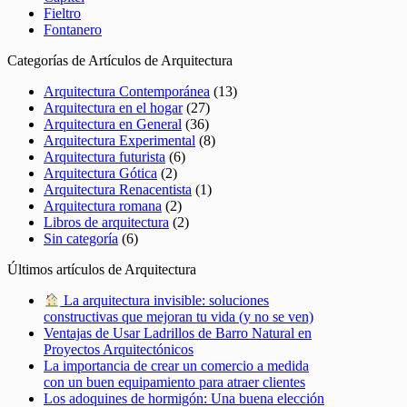
Fieltro
Fontanero
Categorías de Artículos de Arquitectura
Arquitectura Contemporánea
(13)
Arquitectura en el hogar
(27)
Arquitectura en General
(36)
Arquitectura Experimental
(8)
Arquitectura futurista
(6)
Arquitectura Gótica
(2)
Arquitectura Renacentista
(1)
Arquitectura romana
(2)
Libros de arquitectura
(2)
Sin categoría
(6)
Últimos artículos de Arquitectura
La arquitectura invisible: soluciones
constructivas que mejoran tu vida (y no se ven)
Ventajas de Usar Ladrillos de Barro Natural en
Proyectos Arquitectónicos
La importancia de crear un comercio a medida
con un buen equipamiento para atraer clientes
Los adoquines de hormigón: Una buena elección