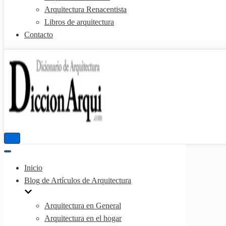
Arquitectura Renacentista
Libros de arquitectura
Contacto
Menú
de
Menú
navegación
de
Inicio
navegación
Blog de Artículos de Arquitectura
Arquitectura en General
Arquitectura en el hogar