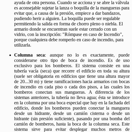
ayuda de otra persona. Cuando se acciona y se abre la válvula
es aconsejable sujetar la lanza o boquilla de la mangueras para
evitar que, a causa de la presión, empiece a dar bandazos,
pudiendo herir a alguien. La boquilla puede ser regulable
permitiendo la salida en forma de chorro pleno o niebla. El
armario donde se encuentran suele estar cerrado con un
vidrio, con la inscripción: "Rómpase en caso de Incendio",
porque cualquiera debe romperlo en caso de incendio, para
utilizarla.
Columna seca
: aunque no lo es exactamente, puede
considerarse otro tipo de boca de incendio. Es de uso
exclusivo para los bomberos. El sistema consiste en una
tubería vacía (seca) que recorre el edificio en toda su altura
(suele ser obligatoria en edificios que tiene una altura mayor
de 20...30 m) y tiene ramificaciones hacia armarios con bocas
de incendio en cada piso o cada dos pisos, a las cuales los
bomberos conectan sus mangueras. A diferencia de los
sistemas anteriores, la tubería no lleva agua; ésta se introduce
en la columna por una boca especial que hay en la fachada del
edificio, donde los bomberos pueden conectar la manguera
desde un hidrante, desde un camión cisterna o desde un
hidrante (sin presión suficiente), pasando por una bomba del
camión de bomberos, hasta la boca de la columna seca. Este
sistema sirve para evitar desplegar muchos metros de