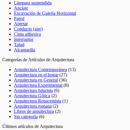
Lámpara suspendida
Anclaje
Excavación de Galería Horizontal
Pared
Apretar
Conducto (aire)
Cinta adhesiva
Interruptor
Talud
Alcantarilla
Categorías de Artículos de Arquitectura
Arquitectura Contemporánea
(13)
Arquitectura en el hogar
(27)
Arquitectura en General
(36)
Arquitectura Experimental
(8)
Arquitectura futurista
(6)
Arquitectura Gótica
(2)
Arquitectura Renacentista
(1)
Arquitectura romana
(2)
Libros de arquitectura
(2)
Sin categoría
(6)
Últimos artículos de Arquitectura