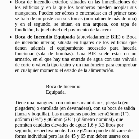
Boca de incendio exterior, situados en las inmediaciones de
los edificios y en la que los
bomberos
pueden acoplar sus
mangueras
. Pueden ser aéreas o enterradas; en el primer caso
se trata de un poste con sus tomas (normalmente más de una)
y en el segundo, se sitúan en una arqueta, con tapa de
fundición, bajo el nivel del pavimento de la acera.
Boca de Incendio Equipada
(abreviadamente BIE) o Boca
de incendio interior, situada en lugares de los edificios que
tienen además el equipamiento necesario para hacerla
funcionar (sala de bombas). Una BIE suele estar en un
armario, en el que hay una entrada de agua con una
válvula
de corte
o válvula tipo teatro y un
manómetro
para comprobar
en cualquier momento el estado de la alimentación.
Boca de Incendio
Equipada.
Tiene una manguera con uniones mandrilares, plegada (en
plegadera) o enrollada (en devanadera), con su boca de salida
(lanza y boquilla). Las mangueras pueden ser ø25mm (1"),
ø45mm (1¾") y ø65mm (2½") (diámetro nominal), que
permiten caudales elevados de agua: 1,6 y 3,3 litros por
segundo, respectivamente. La de ø25mm puede utilizarse de
forma individual pero las de 45 y 65 mm deben usarse con