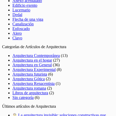
Anexo acristalado
Edificio exento
Lucernario
Dedal
Flecha de una viga
Canalización
Enfoscado
Alero
Clavo
Categorías de Artículos de Arquitectura
Arquitectura Contemporánea
(13)
Arquitectura en el hogar
(27)
Arquitectura en General
(36)
Arquitectura Experimental
(8)
Arquitectura futurista
(6)
Arquitectura Gótica
(2)
Arquitectura Renacentista
(1)
Arquitectura romana
(2)
Libros de arquitectura
(2)
Sin categoría
(6)
Últimos artículos de Arquitectura
La arquitectura invisible: soluciones constructivas que