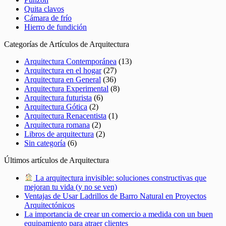
Quita clavos
Cámara de frío
Hierro de fundición
Categorías de Artículos de Arquitectura
Arquitectura Contemporánea
(13)
Arquitectura en el hogar
(27)
Arquitectura en General
(36)
Arquitectura Experimental
(8)
Arquitectura futurista
(6)
Arquitectura Gótica
(2)
Arquitectura Renacentista
(1)
Arquitectura romana
(2)
Libros de arquitectura
(2)
Sin categoría
(6)
Últimos artículos de Arquitectura
La arquitectura invisible: soluciones constructivas que
mejoran tu vida (y no se ven)
Ventajas de Usar Ladrillos de Barro Natural en Proyectos
Arquitectónicos
La importancia de crear un comercio a medida con un buen
equipamiento para atraer clientes