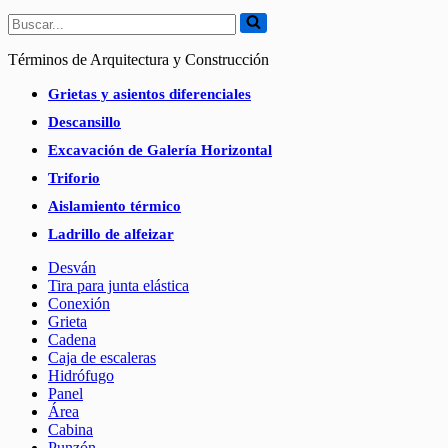
Buscar...
Términos de Arquitectura y Construcción
Grietas y asientos diferenciales
Descansillo
Excavación de Galería Horizontal
Triforio
Aislamiento térmico
Ladrillo de alfeizar
Desván
Tira para junta elástica
Conexión
Grieta
Cadena
Caja de escaleras
Hidrófugo
Panel
Área
Cabina
Punzón