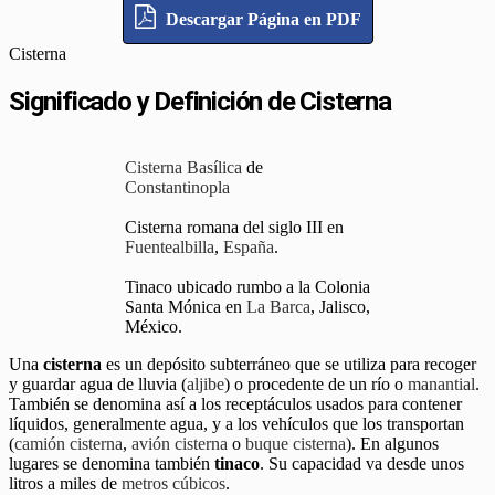
Descargar Página en PDF
Cisterna
Significado y Definición de Cisterna
Cisterna Basílica
de
Constantinopla
Cisterna romana del siglo III en
Fuentealbilla
,
España
.
Tinaco ubicado rumbo a la Colonia
Santa Mónica en
La Barca
, Jalisco,
México.
Una
cisterna
es un depósito subterráneo que se utiliza para recoger
y guardar agua de lluvia (
aljibe
) o procedente de un río o
manantial
.
También se denomina así a los receptáculos usados para contener
líquidos, generalmente agua, y a los vehículos que los transportan
(
camión cisterna
,
avión cisterna
o
buque cisterna
). En algunos
lugares se denomina también
tinaco
. Su capacidad va desde unos
litros a miles de
metros cúbicos
.